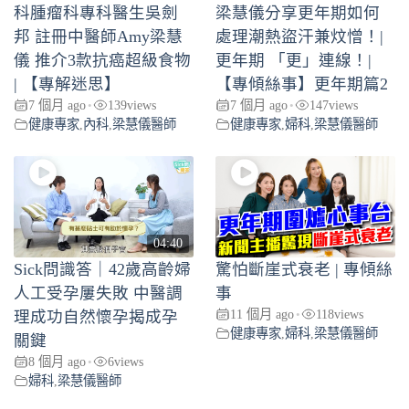
科腫瘤科專科醫生吳劍
梁慧儀分享更年期如何
邦 註冊中醫師Amy梁慧
處理潮熱盜汗兼炆憎！|
儀 推介3款抗癌超級食物
更年期 「更」連線！|
| 【專解迷思】
【專傾絲事】更年期篇2
7 個月 ago
139
views
7 個月 ago
147
views
•
•
健康專家
,
內科
,
梁慧儀醫師
健康專家
,
婦科
,
梁慧儀醫師
04:40
Sick問識答｜42歲高齡婦
驚怕斷崖式衰老 | 專傾絲
人工受孕屢失敗 中醫調
事
11 個月 ago
118
views
理成功自然懷孕揭成孕
•
健康專家
,
婦科
,
梁慧儀醫師
關鍵
8 個月 ago
6
views
•
婦科
,
梁慧儀醫師