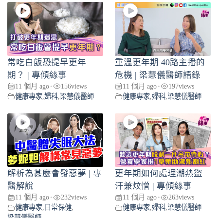
常吃白飯恐提早更年
重溫更年期 40路主播的
期？ | 專傾絲事
危機 | 梁慧儀醫師語錄
11 個月 ago
156
views
11 個月 ago
197
views
•
•
健康專家
,
婦科
,
梁慧儀醫師
健康專家
,
婦科
,
梁慧儀醫師
解析為甚麼會發惡夢 | 專
更年期如何處理潮熱盜
醫解說
汗兼炆憎 | 專傾絲事
11 個月 ago
232
views
11 個月 ago
263
views
•
•
健康專家
,
日常保健
,
健康專家
,
婦科
,
梁慧儀醫師
梁慧儀醫師