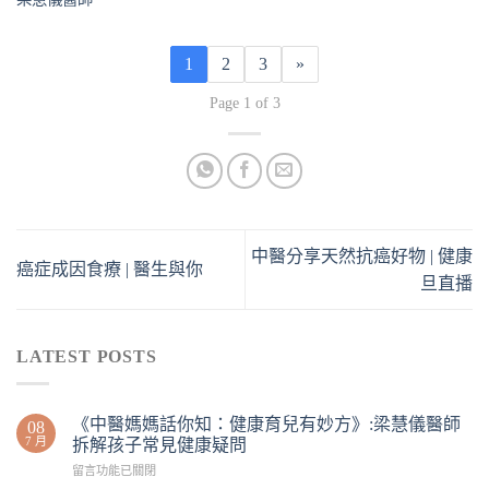
1
2
3
»
Page 1 of 3
中醫分享天然抗癌好物 | 健康
癌症成因食療 | 醫生與你
旦直播
LATEST POSTS
《中醫媽媽話你知：健康育兒有妙方》:梁慧儀醫師
08
7 月
拆解孩子常見健康疑問
留言功能已關閉