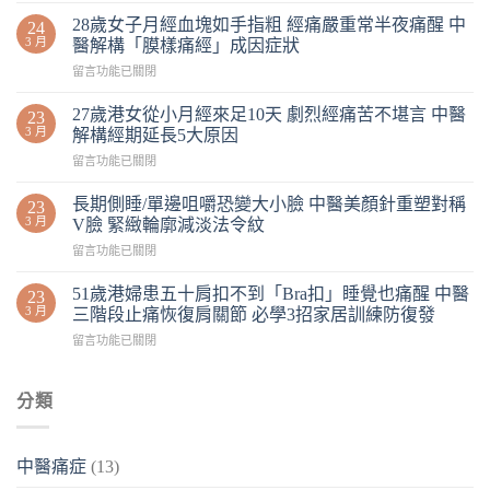
28歲女子月經血塊如手指粗 經痛嚴重常半夜痛醒 中
24
3 月
醫解構「膜樣痛經」成因症狀
留言功能已關閉
27歲港女從小月經來足10天 劇烈經痛苦不堪言 中醫
23
3 月
解構經期延長5大原因
留言功能已關閉
長期側睡/單邊咀嚼恐變大小臉 中醫美顏針重塑對稱
23
3 月
V臉 緊緻輪廓減淡法令紋
留言功能已關閉
51歲港婦患五十肩扣不到「Bra扣」睡覺也痛醒 中醫
23
3 月
三階段止痛恢復肩關節 必學3招家居訓練防復發
留言功能已關閉
分類
中醫痛症
(13)