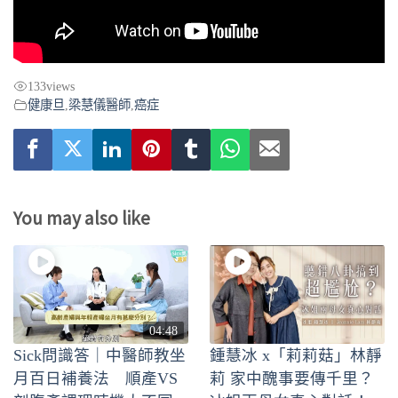
133
views
健康旦
,
梁慧儀醫師
,
癌症
You may also like
04:48
Sick問識答｜中醫師教坐
鍾慧冰 x「莉莉菇」林靜
月百日補養法 順產VS
莉 家中醜事要傳千里？