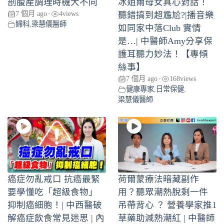
剖腹產調理時機大不同
冰姐兩母女真心對話！
7 個月 ago
4
views
•
聽錯搞到超尷尬?|播音樂
婦科
,
梁慧儀醫師
如同家中落Club 實情
是…| 中醫師Amy分享保
護耳聽力妙法！【專傾
絲事】
7 個月 ago
168
views
•
健康專家
,
日常保健
,
梁慧儀醫師
癌症勿亂戒口 抗癌最緊
荷爾蒙療法暗藏副作
要學懂吃「超級食物」
用？聽眾潮熱脫剩一件
抑制癌細胞！| 中西醫破
吊帶背心 ？ 營養學家推1
解癌症飲食常見迷思 | 內
草藥助減熱潮紅 | 中醫師