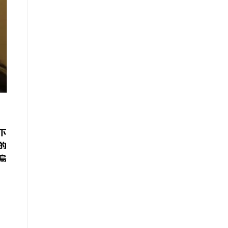
下
的
烏