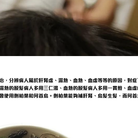
治，分辨病人屬於肝腎虛、濕熱、血熱、血虛等等的原因，對症
濕熱的脫髮病人多用三仁湯、血熱的脫髮病人多用一貫煎、血虛
會使用側柏葉和何首烏。側柏葉能夠補肝腎、烏髮生髮，而何首