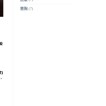
豐胸
(7)
女
力
，