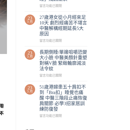
留言功能已關閉
27歲港女從小月經來足
23
3 月
10天 劇烈經痛苦不堪言
中醫解構經期延長5大
原因
留言功能已關閉
長期側睡/單邊咀嚼恐變
23
3 月
大小臉 中醫美顏針重塑
對稱V臉 緊緻輪廓減淡
法令紋
留言功能已關閉
51歲港婦患五十肩扣不
23
3 月
到「Bra扣」睡覺也痛
醒 中醫三階段止痛恢復
肩關節 必學3招家居訓
甩
練防復發
不
留言功能已關閉