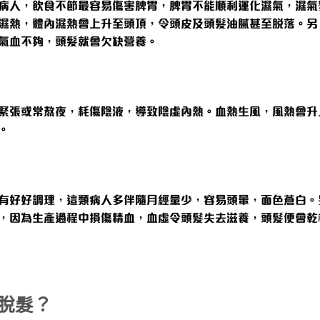
病人，飲食不節最容易傷害脾胃，脾胃不能順利運化濕氣，濕氣
濕熱，體內濕熱會上升至頭頂，令頭皮及頭髮油膩甚至脫落。另
氣血不夠，頭髮就會欠缺營養。
緊張或常熬夜，耗傷陰液，導致陰虛內熱。血熱生風，風熱會升
。
有好好調理，這類病人多伴隨月經量少，容易頭暈，面色蒼白。
，因為生產過程中損傷精血，血虛令頭髮失去滋養，頭髮便會乾
脫髮？