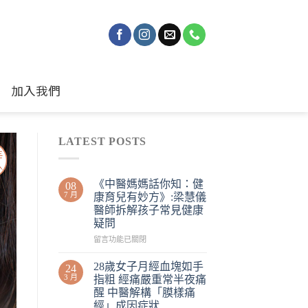
加入我們
LATEST POSTS
《中醫媽媽話你知：健
08
7 月
康育兒有妙方》:梁慧儀
醫師拆解孩子常見健康
疑問
留言功能已關閉
28歲女子月經血塊如手
24
3 月
指粗 經痛嚴重常半夜痛
醒 中醫解構「膜樣痛
經」成因症狀