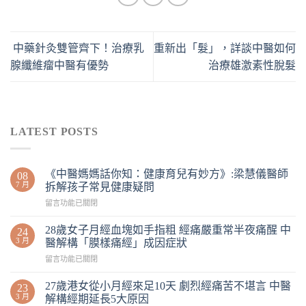
中藥針灸雙管齊下！治療乳
重新出「髮」，詳談中醫如何
腺纖維瘤中醫有優勢
治療雄激素性脫髮
LATEST POSTS
《中醫媽媽話你知：健康育兒有妙方》:梁慧儀醫師
08
7 月
拆解孩子常見健康疑問
留言功能已關閉
28歲女子月經血塊如手指粗 經痛嚴重常半夜痛醒 中
24
3 月
醫解構「膜樣痛經」成因症狀
留言功能已關閉
27歲港女從小月經來足10天 劇烈經痛苦不堪言 中醫
23
3 月
解構經期延長5大原因