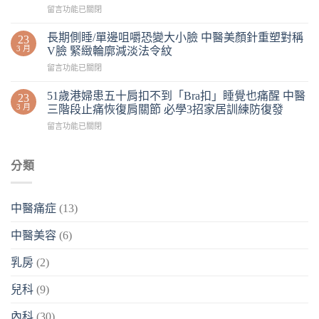
留言功能已關閉
長期側睡/單邊咀嚼恐變大小臉 中醫美顏針重塑對稱
23
3 月
V臉 緊緻輪廓減淡法令紋
留言功能已關閉
51歲港婦患五十肩扣不到「Bra扣」睡覺也痛醒 中醫
23
3 月
三階段止痛恢復肩關節 必學3招家居訓練防復發
留言功能已關閉
分類
中醫痛症
(13)
中醫美容
(6)
乳房
(2)
兒科
(9)
內科
(30)