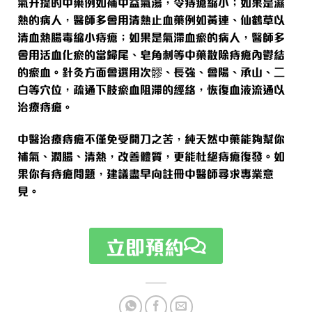
氣升提的中藥例如補中益氣湯，令痔瘡縮小；如果是濕
熱的病人，醫師多會用清熱止血藥例如黃連、仙鶴草以
清血熱腸毒縮小痔瘡；如果是氣滯血瘀的病人，醫師多
會用活血化瘀的當歸尾、皂角刺等中藥散除痔瘡內鬱結
的瘀血。針灸方面會選用次髎、長強、會陽、承山、二
白等穴位，疏通下肢瘀血阻滯的經絡，恢復血液流通以
治療痔瘡。
中醫治療痔瘡不僅免受開刀之苦，純天然中藥能夠幫你
補氣、潤腸、清熱，改善體質，更能杜絕痔瘡復發。如
果你有痔瘡問題，建議盡早向註冊中醫師尋求專業意
見。
立即預約