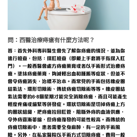
問：西醫治療痔瘡有什麼方法呢？
答：
首先外科專科醫生會先了解你痔瘡的情況，並為你
進行檢查，包括：探肛檢查（即戴上手套將手指探入肛
門）。一般西醫會處方痔瘡藥膏或者以手術形式治療痔
瘡。塗抹痔瘡藥膏，夠減輕出血和腫脹等症狀，但並不
會令痔瘡消失，治標不治本。而常見的手術包括橡皮圈
結紮法、環形切除術、傳統痔瘡切除術等等。橡皮圈結
紮法需要約6-8個星期才能完全消除痔瘡，而且可能產生
輕度疼痛或繃緊等併發症。環狀切除術是切掉痔瘡上方
的圈狀組織，把痔瘡拉回肛管，阻斷外痔的血液供應，
令外痔逐漸萎縮，但痔瘡復發的可能性較高。而傳統的
痔瘡切除術中，患者需要全身麻醉，有一定的手術風
險。另外，在私家醫院以手術方式切除痔瘡，費用一般