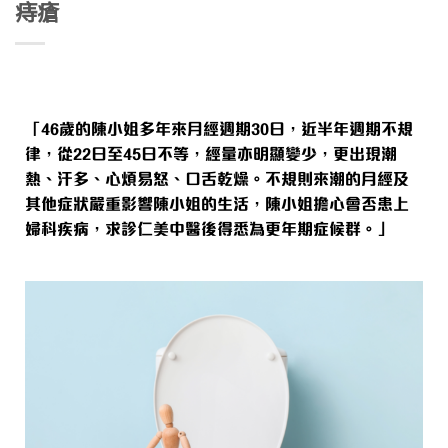
痔瘡
「46歲的陳小姐多年來月經週期30日，近半年週期不規
律，從22日至45日不等，經量亦明顯變少，更出現潮
熱、汗多、心煩易怒、口舌乾燥。不規則來潮的月經及
其他症狀嚴重影響陳小姐的生活，陳小姐擔心會否患上
婦科疾病，求診仁美中醫後得悉為更年期症候群。」