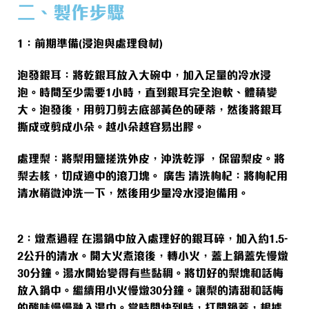
二、製作步驟
1：前期準備(浸泡與處理食材)
泡發銀耳：將乾銀耳放入大碗中，加入足量的冷水浸
泡。時間至少需要1小時，直到銀耳完全泡軟、體積變
大。泡發後，用剪刀剪去底部黃色的硬蒂，然後將銀耳
撕成或剪成小朵。越小朵越容易出膠。
處理梨：將梨用鹽搓洗外皮，沖洗乾淨 ，保留梨皮。將
梨去核，切成適中的滾刀塊。 廣告 清洗枸杞：將枸杞用
清水稍微沖洗一下，然後用少量冷水浸泡備用。
2：燉煮過程 在湯鍋中放入處理好的銀耳碎，加入約1.5-
2公升的清水。開大火煮滾後，轉小火，蓋上鍋蓋先慢燉
30分鐘。湯水開始變得有些黏稠。將切好的梨塊和話梅
放入鍋中。繼續用小火慢燉30分鐘。讓梨的清甜和話梅
的酸味慢慢融入湯中。當時間快到時，打開鍋蓋，根據