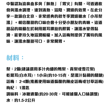
中醫認為流鼻血多與「肺熱」「胃火」有關，可透過飲
食與湯水調理，達到清熱、滋陰、潤燥的效果。在此分
享一款源自北京、非常經典的秋冬季潤燥糖水「小吊梨
湯」。相信酸甜的口味也會十分受小朋友的青睞。這道
甜品的精髓在於利用銀耳釋放的膠質，讓湯水變得黏
滑，能更持久地滋潤喉嚨。加入話梅則提供了獨特的風
味，讓湯水酸甜可口，非常開胃。
材料：
梨：2個(建議選用多汁肉細的鴨梨、貢梨或雪花梨)
乾銀耳(白木耳)：1小朵(約10-15克，是湯汁黏稠的關鍵)
話梅： 2-4顆(推薦使用味道偏酸的陳皮話梅或甘草話梅)
枸杞： 1湯匙
調味料：冰糖適量(約20-30克，可根據個人口味調整)
水：約1.5-2公升