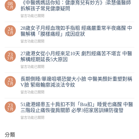
《中醫媽媽話你知：健康育兒有妙方》:梁慧儀醫師
08
7 月
拆解孩子常見健康疑問
留言功能已關閉
28歲女子月經血塊如手指粗 經痛嚴重常半夜痛醒 中
24
3 月
醫解構「膜樣痛經」成因症狀
留言功能已關閉
27歲港女從小月經來足10天 劇烈經痛苦不堪言 中醫
23
3 月
解構經期延長5大原因
留言功能已關閉
長期側睡/單邊咀嚼恐變大小臉 中醫美顏針重塑對稱
23
3 月
V臉 緊緻輪廓減淡法令紋
留言功能已關閉
51歲港婦患五十肩扣不到「Bra扣」睡覺也痛醒 中醫
23
3 月
三階段止痛恢復肩關節 必學3招家居訓練防復發
留言功能已關閉
分類