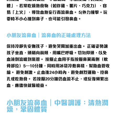
體」，若常吃燥熱食物（如炸雞、薯片、巧克力），容
易「上火」，導致血熱妄行而流鼻血。 5)外力撞擊。玩
耍時不小心撞到鼻子，也可能引發鼻血。
小朋友流鼻血｜流鼻血的正確處理方法
保持冷靜先安撫孩子，避免哭鬧加重出血。 正確姿勢讓
孩子坐直，頭稍向前傾，用嘴巴呼吸。切勿仰頭，以免
血液倒流嗆到氣管。 按壓止血用手指按壓鼻翼兩側（軟
骨部位）5–10分鐘，同時用冰袋冷敷鼻樑，幫助血管收
縮。 避免刺激。止血後24小時內，避免劇烈運動、挖鼻
孔或吃熱食。 若按壓20分鐘仍血流不止，或反復頻繁出
血，應儘快就醫檢查。
小朋友流鼻血｜中醫調護：清熱潤
燥，鞏固體質