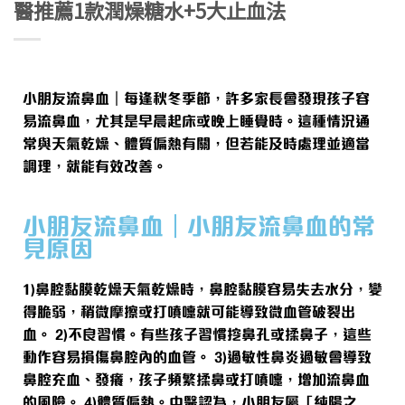
醫推薦1款潤燥糖水+5大止血法
小朋友流鼻血｜每逢秋冬季節，許多家長會發現孩子容
易流鼻血，尤其是早晨起床或晚上睡覺時。這種情況通
常與天氣乾燥、體質偏熱有關，但若能及時處理並適當
調理，就能有效改善。
小朋友流鼻血｜小朋友流鼻血的常
見原因
1)鼻腔黏膜乾燥天氣乾燥時，鼻腔黏膜容易失去水分，變
得脆弱，稍微摩擦或打噴嚏就可能導致微血管破裂出
血。 2)不良習慣。有些孩子習慣挖鼻孔或揉鼻子，這些
動作容易損傷鼻腔內的血管。 3)過敏性鼻炎過敏會導致
鼻腔充血、發癢，孩子頻繁揉鼻或打噴嚏，增加流鼻血
的風險。 4)體質偏熱。中醫認為，小朋友屬「純陽之