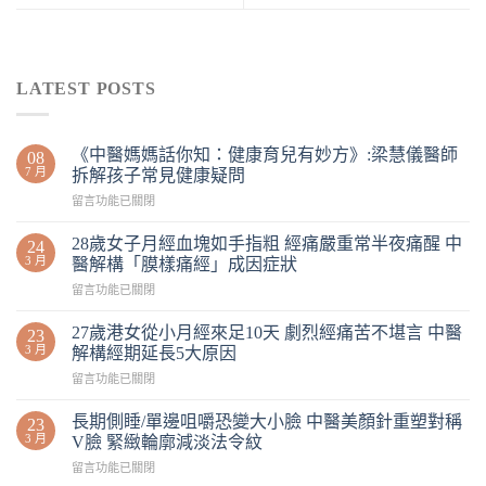
LATEST POSTS
《中醫媽媽話你知：健康育兒有妙方》:梁慧儀醫師
08
7 月
拆解孩子常見健康疑問
留言功能已關閉
28歲女子月經血塊如手指粗 經痛嚴重常半夜痛醒 中
24
3 月
醫解構「膜樣痛經」成因症狀
留言功能已關閉
27歲港女從小月經來足10天 劇烈經痛苦不堪言 中醫
23
3 月
解構經期延長5大原因
留言功能已關閉
長期側睡/單邊咀嚼恐變大小臉 中醫美顏針重塑對稱
23
3 月
V臉 緊緻輪廓減淡法令紋
留言功能已關閉