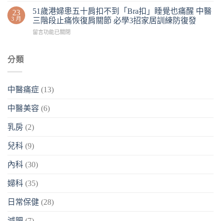
51歲港婦患五十肩扣不到「Bra扣」睡覺也痛醒 中醫
23
3 月
三階段止痛恢復肩關節 必學3招家居訓練防復發
留言功能已關閉
分類
中醫痛症
(13)
中醫美容
(6)
乳房
(2)
兒科
(9)
內科
(30)
婦科
(35)
日常保健
(28)
減肥
(7)