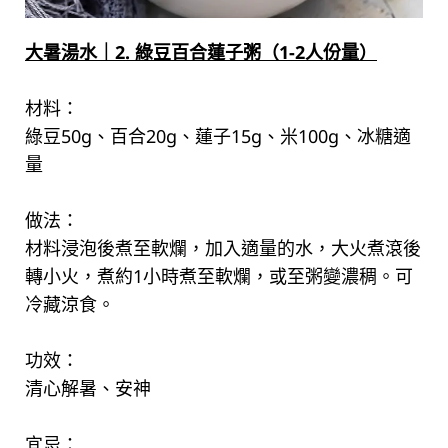
大暑湯水｜2. 綠豆百合蓮子粥（1-2人份量）
材料：
綠豆50g、百合20g、蓮子15g、米100g、冰糖適
量
做法：
材料浸泡後煮至軟爛，加入適量的水，大火煮滾後
轉小火，煮約1小時煮至軟爛，或至粥變濃稠。可
冷藏涼食。
功效：
清心解暑、安神
宜忌：