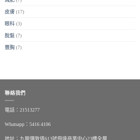
皮膚
(17)
眼科
(3)
脫髮
(7)
豐胸
(7)
聯絡我們
電話：21513277
Whatsapp：5416 4106
地址：九龍彌敦道613號飛達商業中心23樓全層