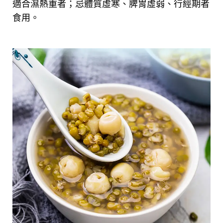
適合濕熱重者；忌體質虛寒、脾胃虛弱、行經期者
食用。