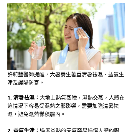
許莉藍醫師提醒，大暑養生著重清暑祛濕、益氣生
津及護陽防寒。
1. 清暑祛濕：
大地上熱氣蒸騰，濕熱交蒸，人體在
這情況下容易受濕熱之邪影響，需要加強清暑祛
濕，避免濕熱鬱積體內。
2. 益氣生津：
過度炎熱的天氣容易損傷人體的陽