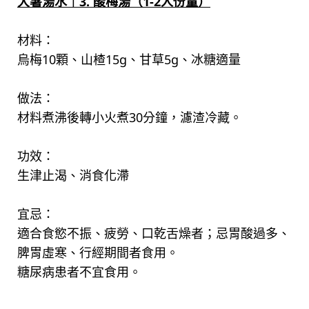
大暑湯水｜3. 酸梅湯（1-2人份量）
材料：
烏梅10顆、山楂15g、甘草5g、冰糖適量
做法：
材料煮沸後轉小火煮30分鐘，濾渣冷藏。
功效：
生津止渴、消食化滯
宜忌：
適合食慾不振、疲勞、口乾舌燥者；忌胃酸過多、
脾胃虛寒、行經期間者食用。
糖尿病患者不宜食用。