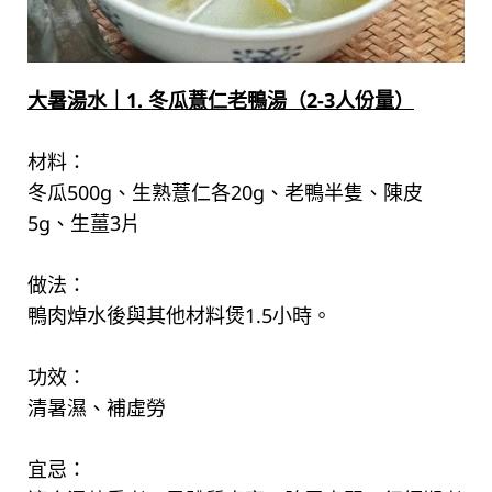
大暑湯水｜1. 冬瓜薏仁老鴨湯（2-3人份量）
材料：
冬瓜500g、生熟薏仁各20g、老鴨半隻、陳皮
5g、生薑3片
做法：
鴨肉焯水後與其他材料煲1.5小時。
功效：
清暑濕、補虛勞
宜忌：