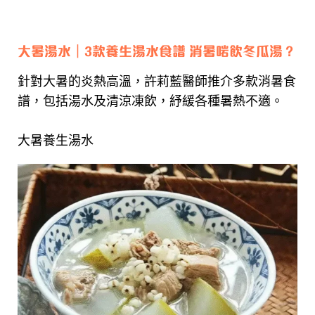
大暑湯水｜3款養生湯水食譜 消暑啱飲冬瓜湯？
針對大暑的炎熱高溫，許莉藍醫師推介多款消暑食
譜，包括湯水及清涼凍飲，紓緩各種暑熱不適。
大暑養生湯水