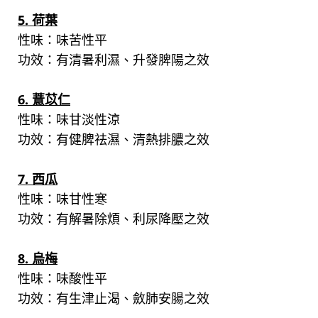
5. 荷葉
性味：味苦性平
功效：有清暑利濕、升發脾陽之效
6. 薏苡仁
性味：味甘淡性涼
功效：有健脾祛濕、清熱排膿之效
7. 西瓜
性味：味甘性寒
功效：有解暑除煩、利尿降壓之效
8. 烏梅
性味：味酸性平
功效：有生津止渴、斂肺安腸之效