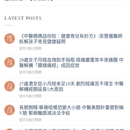
LATEST POSTS
《中醫媽媽話你知：健康育兒有妙方》:梁慧儀醫師
08
7 月
拆解孩子常見健康疑問
留言功能已關閉
28歲女子月經血塊如手指粗 經痛嚴重常半夜痛醒 中
24
3 月
醫解構「膜樣痛經」成因症狀
留言功能已關閉
27歲港女從小月經來足10天 劇烈經痛苦不堪言 中醫
23
3 月
解構經期延長5大原因
留言功能已關閉
長期側睡/單邊咀嚼恐變大小臉 中醫美顏針重塑對稱
23
3 月
V臉 緊緻輪廓減淡法令紋
留言功能已關閉