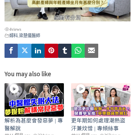
Video
4
views
婦科
,
梁慧儀醫師
You may also like
解析為甚麼會發惡夢 | 專
更年期如何處理潮熱盜
醫解說
汗兼炆憎 | 專傾絲事