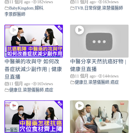
11 個月 ago
182
views
11 個月 ago
163
views
•
•
BabyKingdom
,
婦科
,
TVB
,
日常保健
,
梁慧儀醫師
李景群醫師
中醫藥的攻與守 如何改
中醫分享天然抗癌好物 |
善症狀減少副作用 | 健康
健康旦直播
11 個月 ago
144
views
旦直播
•
健康旦
,
梁慧儀醫師
,
癌症
11 個月 ago
165
views
•
健康旦
,
梁慧儀醫師
,
癌症