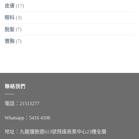
皮膚
(17)
眼科
(3)
脫髮
(7)
豐胸
(7)
聯絡我們
電話：21513277
Whatsapp：5416 4106
地址：九龍彌敦道613號飛達商業中心23樓全層