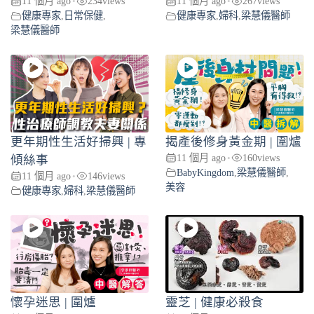
11 個月 ago
234
views
11 個月 ago
267
views
•
•
健康專家
,
日常保健
,
健康專家
,
婦科
,
梁慧儀醫師
梁慧儀醫師
更年期性生活好掃興 | 專
揭產後修身黃金期 | 圍爐
11 個月 ago
160
views
傾絲事
•
BabyKingdom
,
梁慧儀醫師
,
11 個月 ago
146
views
•
美容
健康專家
,
婦科
,
梁慧儀醫師
懷孕迷思 | 圍爐
靈芝 | 健康必殺食