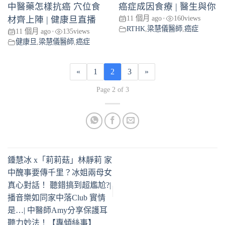
中醫藥怎樣抗癌 穴位食
癌症成因食療 | 醫生與你
11 個月 ago
160
views
材齊上陣 | 健康旦直播
•
RTHK
,
梁慧儀醫師
,
癌症
11 個月 ago
135
views
•
健康旦
,
梁慧儀醫師
,
癌症
«
1
2
3
»
Page 2 of 3
鍾慧冰 x「莉莉菇」林靜莉 家
中醜事要傳千里？冰姐兩母女
真心對話！ 聽錯搞到超尷尬?|
播音樂如同家中落Club 實情
是…| 中醫師Amy分享保護耳
聽力妙法！【專傾絲事】