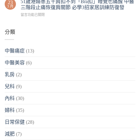
51歲港婦患五十肩扣不到「Bra扣」睡覺也痛醒 中醫
23
3 月
三階段止痛恢復肩關節 必學3招家居訓練防復發
留言功能已關閉
分類
中醫痛症
(13)
中醫美容
(6)
乳房
(2)
兒科
(9)
內科
(30)
婦科
(35)
日常保健
(28)
減肥
(7)