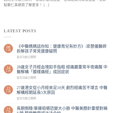
點擊仁美網頁了解更多！ [...]
LATEST POSTS
《中醫媽媽話你知：健康育兒有妙方》:梁慧儀醫師
08
7 月
拆解孩子常見健康疑問
留言功能已關閉
28歲女子月經血塊如手指粗 經痛嚴重常半夜痛醒 中
24
3 月
醫解構「膜樣痛經」成因症狀
留言功能已關閉
27歲港女從小月經來足10天 劇烈經痛苦不堪言 中醫
23
3 月
解構經期延長5大原因
留言功能已關閉
長期側睡/單邊咀嚼恐變大小臉 中醫美顏針重塑對稱
23
3 月