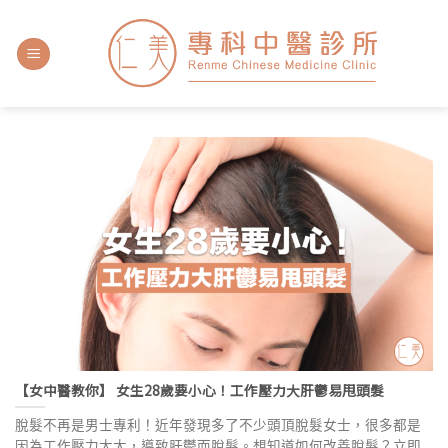
【女中醫教你】 女生28歲要小心！工作壓力大肝鬱易甩頭髮
脫髮不再是男士專利！近年發現多了不少頭頂脫髮女士，很多都是
因為工作壓力太大，導致肝鬱而脫髮。想知道如何改善脫髮？立即