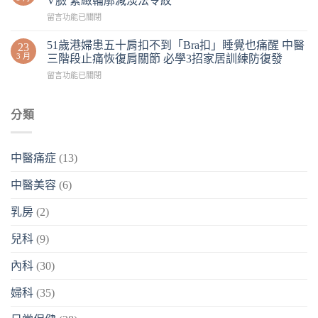
V臉 緊緻輪廓減淡法令紋
留言功能已關閉
51歲港婦患五十肩扣不到「Bra扣」睡覺也痛醒 中醫
23
3 月
三階段止痛恢復肩關節 必學3招家居訓練防復發
留言功能已關閉
分類
中醫痛症
(13)
中醫美容
(6)
乳房
(2)
兒科
(9)
內科
(30)
婦科
(35)