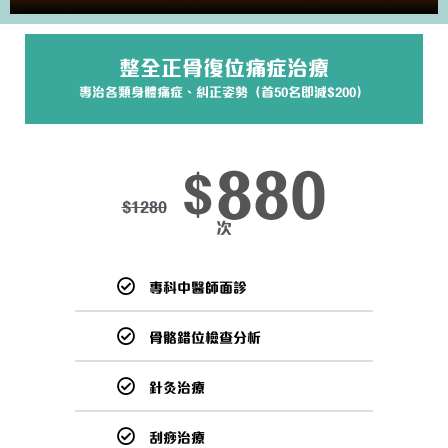
整全正骨復位痛症治療
專治各類身體痛症、糾正姿勢（首50名即減$200）
880
$
$
1280
次
專科中醫師面診
骨骼錯位檢查分析
針灸治療
刮痧治療