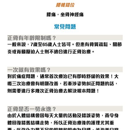
腰椎錯位
腰痛，坐骨神經痛
常見問題
正骨有年齡限制嗎？
一般來說，7歲至65歲人士皆可。但患有骨質疏鬆、關節
炎或脊髓壓迫人士則
不適合
進行正骨治療。
一次就有效果嗎？
對於痛症問題，通常首次療治已有即時舒緩的效果！大
概三次治療會有明顯改善，若牽涉姿勢糾正問題的話，
則需要進行多幾次正骨治療去解決根本問題！
正骨是否一勞永逸？
由於人體結構會因每天大量的活動及錯誤姿勢，而令身
體回復錯舊結構走勢，所以正骨治療後的護理尤其重
要，以強化力量不足的肌腱和肌肉為目標，並改善日常