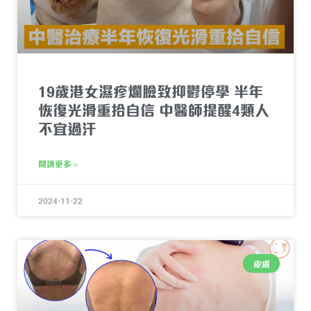
19歲港女濕疹爛臉致抑鬱停學 半年
恢復光滑重拾自信 中醫師提醒4類人
不宜過汗
閱讀更多 »
2024-11-22
皮膚