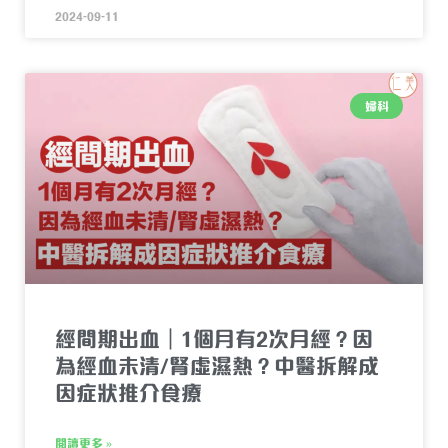
2024-09-11
婦科
經間期出血｜1個月有2次月經？因
為經血未清/腎虛濕熱？中醫拆解成
因症狀推介食療
閱讀更多 »