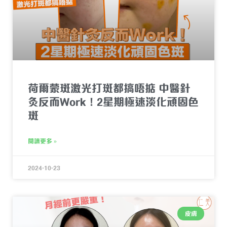
荷爾蒙斑激光打斑都搞唔掂 中醫針
灸反而Work！2星期極速淡化頑固色
斑
閱讀更多 »
2024-10-23
皮膚