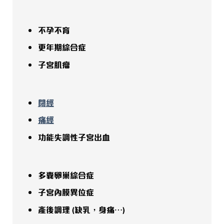
不
孕不育
更年期綜合症
子宮肌瘤
閉經
痛經
功能失調性子宮出血
多囊卵巢綜合症
子宮內膜異位症
產後調理 (缺乳，身痛…)