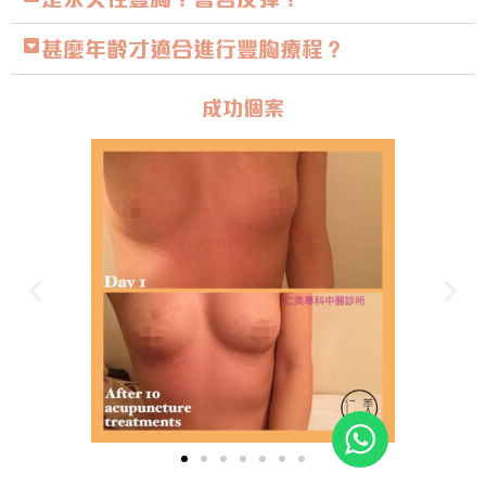
甚麼年齡才適合進行豐胸療程？
成功個案